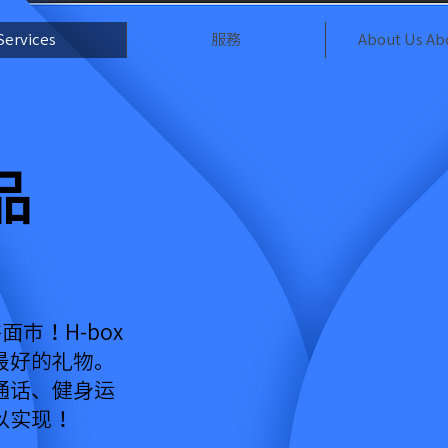
Services
服務
About Us Ab
品
市！H-box
最好的礼物。
通话、健身运
以实现！